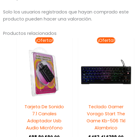
Solo los usuarios registrados que hayan comprado este
producto pueden hacer una valoración.
Productos relacionados
El
El
El
El
¡Oferta!
¡Oferta!
precio
precio
precio
preci
original
actual
original
actua
era:
es:
era:
es:
$98.90.
$90.00.
$453.41.
$399.
Tarjeta De Sonido
Teclado Gamer
7.1 Canales
Vorago Start The
Adaptador Usb
Game Kb-506 Tkl
Audio Micrófono
Alambrico