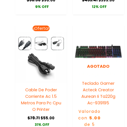
$
98.90
$
90.00
$
453.41
$
399.00
9% OFF
12% OFF
El
El
¡Oferta!
precio
precio
original
actual
era:
es:
$79.71.
$55.00.
AGOTADO
Teclado Gamer
Cable De Poder
Acteck Creator
Corriente Ac 1.5
Aurean Ii Ta220g
Metros Para Pc Cpu
Ac-939195
O Printer
Valorado
con
5.00
$
79.71
$
55.00
de 5
31% OFF