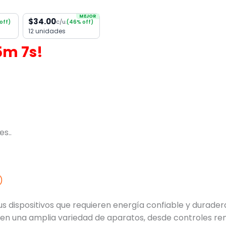
MEJOR
$34.00
c/u.
off)
(46% off)
12 unidades
5
m
7
s!
s..
)
 tus dispositivos que requieren energía confiable y durade
en una amplia variedad de aparatos, desde controles remo