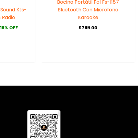
Bocina Portátil Fol Fs-l187
 Sound Kts-
Bluetooth Con Micrófono
 Radio
Karaoke
$
799.00
19% OFF