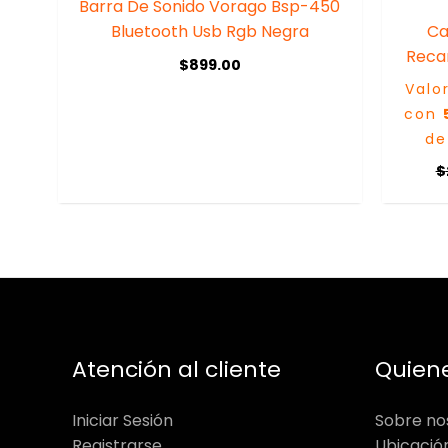
Barra De Sonido Vorago Bsp-450
Bluetooth Usb Rgb Negra
Ca
Recar
$
899.00
Valo
con
de
$
Atención al cliente
Quien
Iniciar Sesión
Sobre no
Registrarse
Ubicació