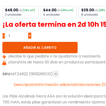
$48.00
$44.00
$39.00
c/u.
c/u.
c/u.
(23% off)
(30% off)
(38% 
2 unidades
4 unidades
8 unidades
¡La oferta termina en
2
d
10
h
1
+
-
AÑADIR AL CARRITO
¡Recibe lo que pediste o te ayudamos a resolverlo.
¡Garantía de hasta 30 días en productos participante
SKU:
MT24922 (19062610.10)
⧉
Descripción
Información adicional
Valoraciones (0
Las Pilas Alcalinas 1Hora AAA son la solución ideal para
700 mAh, estas pilas garantizan un rendimiento óptimo 