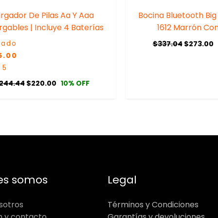
rgador De Pilas Aa Y Aaa
Bocina Bluetooth Big
gables | Incluye 4 Baterías
1612 Marrón Con
rado
$
337.04
$
273.00
5.00
 5
244.44
$
220.00
10% OFF
es somos
Legal
sotros
Términos y Condiciones
n y contacto
Garantías y devoluciones