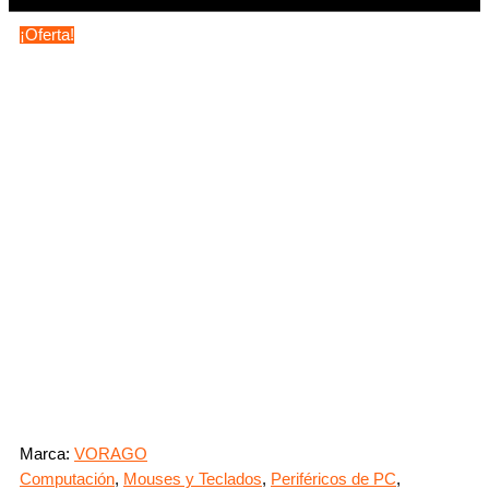
¡Oferta!
Marca:
VORAGO
Computación
,
Mouses y Teclados
,
Periféricos de PC
,