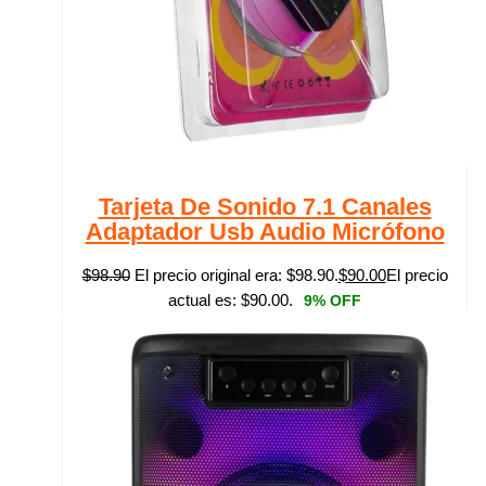
Tarjeta De Sonido 7.1 Canales
Adaptador Usb Audio Micrófono
$
98.90
El precio original era: $98.90.
$
90.00
El precio
actual es: $90.00.
9% OFF