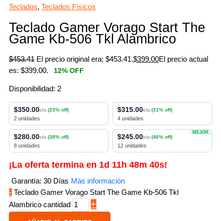
Teclados
,
Teclados Físicos
Teclado Gamer Vorago Start The
Game Kb-506 Tkl Alambrico
$
453.41
El precio original era: $453.41.
$
399.00
El precio actual
es: $399.00.
12% OFF
Disponibilidad:
2
$350.00
$315.00
c/u.
(23% off)
c/u.
(31% off)
2 unidades
4 unidades
MEJOR
$280.00
$245.00
c/u.
(38% off)
c/u.
(46% off)
8 unidades
12 unidades
¡La oferta termina en
1
d
11
h
48
m
40
s!
Garantía: 30 Días
Más información
-
Teclado Gamer Vorago Start The Game Kb-506 Tkl
+
Alambrico cantidad