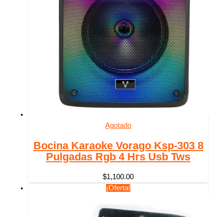
Agotado
Bocina Karaoke Vorago Ksp-303 8
Pulgadas Rgb 4 Hrs Usb Tws
$
1,100.00
¡Oferta!