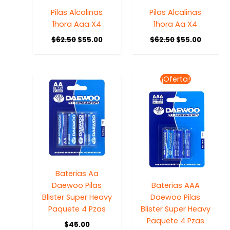
Pilas Alcalinas
Pilas Alcalinas
1hora Aaa X4
1hora Aa X4
$
62.50
$
55.00
$
62.50
$
55.00
El
El
¡Oferta!
precio
precio
original
actual
era:
es:
$69.00.
$59.00.
Baterias Aa
Daewoo Pilas
Baterias AAA
Blister Super Heavy
Daewoo Pilas
Paquete 4 Pzas
Blister Super Heavy
Paquete 4 Pzas
$
45.00