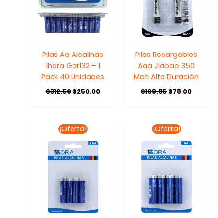
Pilas Aa Alcalinas
Pilas Recargables
1hora Gar132 – 1
Aaa Jiabao 350
Pack 40 Unidades
Mah Alta Duración
$
312.50
$
250.00
$
109.86
$
78.00
El
El
El
El
¡Oferta!
¡Oferta!
precio
precio
precio
precio
original
actual
original
actual
era:
es:
era:
es:
$62.50.
$55.00.
$62.50.
$55.00.