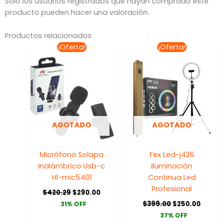
Solo los usuarios registrados que hayan comprado este
producto pueden hacer una valoración.
Productos relacionados
El
El
El
El
¡Oferta!
¡Oferta!
precio
precio
precio
preci
original
actual
original
actua
era:
es:
era:
es:
$420.29.
$290.00.
$399.00.
$250.
AGOTADO
AGOTADO
Micrófono Solapa
Fex Led-j426
Inalámbrico Usb-c
Iluminación
Hl-mic5401
Continua Led
Profesional
$
420.29
$
290.00
$
399.00
$
250.00
31% OFF
37% OFF